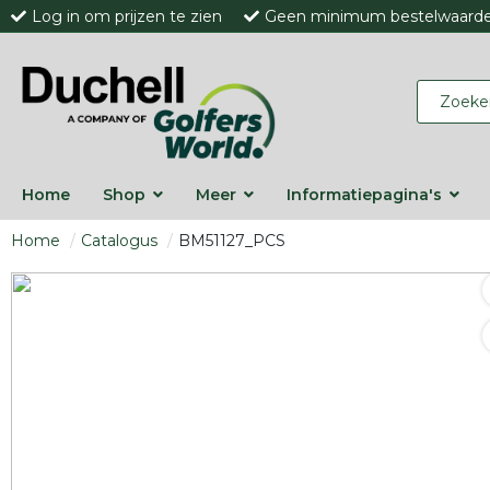
Log in om prijzen te zien
Geen minimum bestelwaard
Home
Shop
Meer
Informatiepagina's
Home
Catalogus
BM51127_PCS