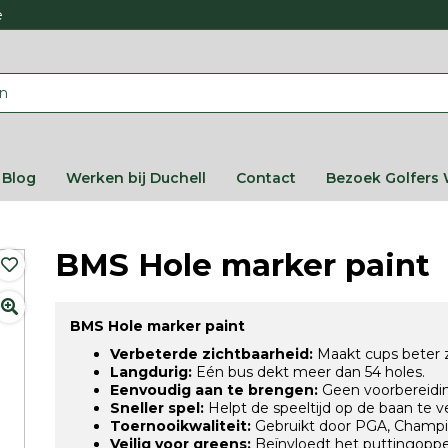
e
Blog
Werken bij Duchell
Contact
Bezoek Golfers 
BMS Hole marker paint
BMS Hole marker paint
Verbeterde zichtbaarheid:
Maakt cups beter z
Langdurig:
Eén bus dekt meer dan 54 holes.
Eenvoudig aan te brengen:
Geen voorbereidin
Sneller spel:
Helpt de speeltijd op de baan te v
Toernooikwaliteit:
Gebruikt door PGA, Champ
Veilig voor greens:
Beïnvloedt het puttingopperv