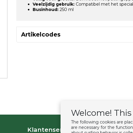
Veelzijdig gebruik:
Compatibel met het special
Businhoud:
250 ml
Artikelcodes
Welcome! This 
The following cookies are pla
are necessary for the function
Klantenservice
Extras
about surfing behavior is col