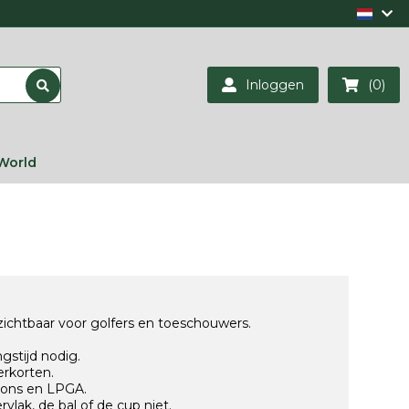
Inloggen
(0)
World
ichtbaar voor golfers en toeschouwers.
gstijd nodig.
erkorten.
ions en LPGA.
lak, de bal of de cup niet.