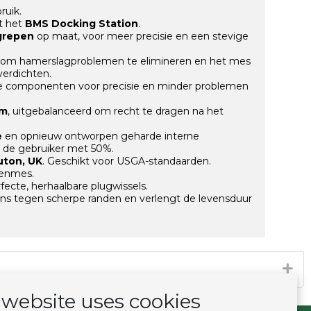
ruik.
t het
BMS Docking Station
.
dgrepen
op maat, voor meer precisie en een stevige
 om hamerslagproblemen te elimineren en het mes
verdichten.
e componenten voor precisie en minder problemen
em
, uitgebalanceerd om recht te dragen na het
e
en opnieuw ontworpen geharde interne
 de gebruiker met 50%.
uton, UK
. Geschikt voor USGA-standaarden.
tenmes.
fecte, herhaalbare plugwissels.
s tegen scherpe randen en verlengt de levensduur
website uses cookies