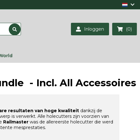
Inloggen
(0)
World
dle - Incl. All Accessoires
re resultaten van hoge kwaliteit
dankzij de
rp is verwerkt. Alle holecutters zijn voorzien van
De
Railmaster
was de allereerste holecutter die werd
tente mesprestaties.