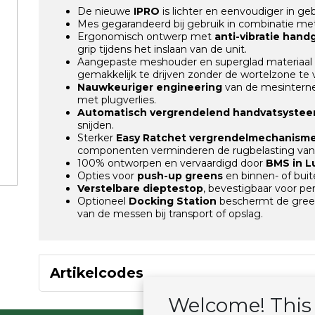
De nieuwe
IPRO
is lichter en eenvoudiger in geb
Mes gegarandeerd bij gebruik in combinatie me
Ergonomisch ontwerp met
anti-vibratie han
grip tijdens het inslaan van de unit.
Aangepaste meshouder en superglad materiaal
gemakkelijk te drijven zonder de wortelzone te 
Nauwkeuriger engineering
van de mesintern
met plugverlies.
Automatisch vergrendelend handvatsyste
snijden.
Sterker
Easy Ratchet vergrendelmechanism
componenten verminderen de rugbelasting van
100% ontworpen en vervaardigd door
BMS in L
Opties voor
push-up greens
en binnen- of bui
Verstelbare dieptestop
, bevestigbaar voor per
Optioneel
Docking Station
beschermt de green
van de messen bij transport of opslag.
Artikelcodes
Welcome! This 