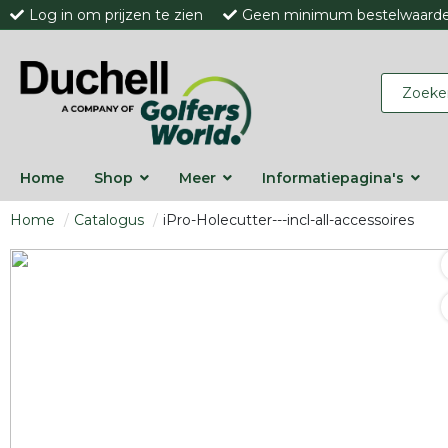
Log in om prijzen te zien
Geen minimum bestelwaard
Home
Shop
Meer
Informatiepagina's
Home
Catalogus
iPro-Holecutter---incl-all-accessoires