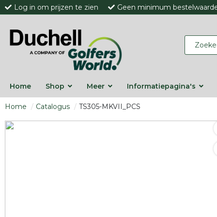
Log in om prijzen te zien
Geen minimum bestelwaard
Home
Shop
Meer
Informatiepagina's
Home
Catalogus
TS305-MKVII_PCS