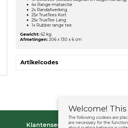
4x Range-matsectie
2x Randafwerking
25x TrueTees Kort
25x TrueTee Lang
1x Rubber range tee
Gewicht:
62 kg
Afmetingen:
206 x 130 x 6 cm
Artikelcodes
Welcome! This 
The following cookies are pla
are necessary for the function
Klantenservice
Extras
about surfing behavior is col