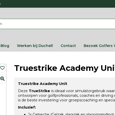
e
Blog
Werken bij Duchell
Contact
Bezoek Golfers 
Truestrike Academy Uni
Truestrike Academy Unit
Deze
TrueStrike
is ideaal voor simulatorgebruik waarb
ontworpen voor golfprofessionals, coaches en driving
is de beste investering voor groepscoaching en specia
Inclusief:
1x Gelsectie (Gelzak, slagvlak en slagomranding)